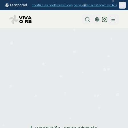
Temporada
confira as melhores dicas para viver a estação no RS
de inverno
2026
Menu