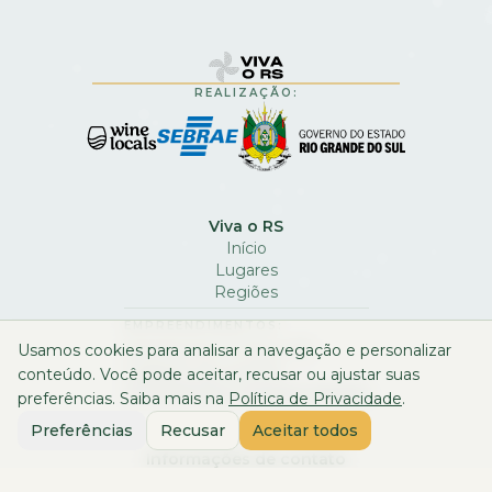
REALIZAÇÃO:
Viva o RS
Início
Lugares
Regiões
EMPREENDIMENTOS:
Inscreva-se no Viva o RS
Usamos cookies para analisar a navegação e personalizar
Cadastre seu evento
conteúdo. Você pode aceitar, recusar ou ajustar suas
ID Visual Viva o Inverno Gaúcho
preferências. Saiba mais na
Política de Privacidade
.
Preferências
Recusar
Aceitar todos
Informações de contato
Fale com a gente através do email
oi@vivaors.com.br