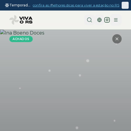
Temporada
confira as melhores dicas para viver a estação no RS
de inverno
2026
Menu
ACHADOS