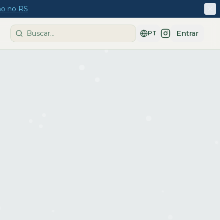
ção no RS
Entrar
PT