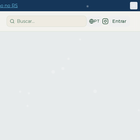
ção no RS
Entrar
PT