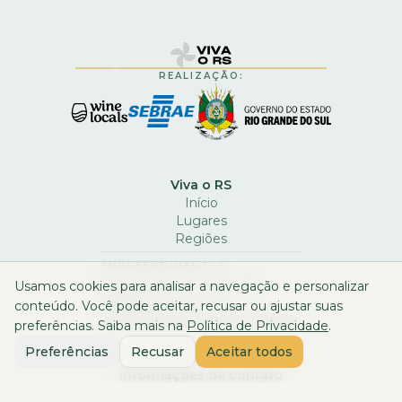
REALIZAÇÃO:
Viva o RS
Início
Lugares
Regiões
EMPREENDIMENTOS:
Inscreva-se no Viva o RS
Usamos cookies para analisar a navegação e personalizar
Cadastre seu evento
conteúdo. Você pode aceitar, recusar ou ajustar suas
ID Visual Viva o Inverno Gaúcho
preferências. Saiba mais na
Política de Privacidade
.
Preferências
Recusar
Aceitar todos
Informações de contato
Fale com a gente através do email
oi@vivaors.com.br