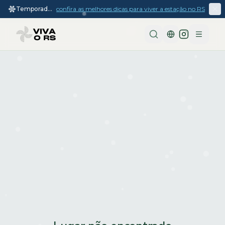
Temporada
confira as melhores dicas para viver a estação no RS
de inverno
2026
Menu