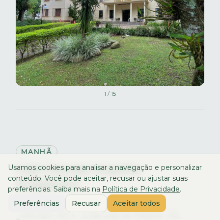
1
/
15
MANHÃ
Café Colonial Angelita
Usamos cookies para analisar a navegação e personalizar
conteúdo. Você pode aceitar, recusar ou ajustar suas
Artigianato
preferências. Saiba mais na
Política de Privacidade
.
CAFÉ
Preferências
Recusar
Aceitar todos
VRS, 823 - Km 4 - 5, São João do Polêsine - RS,