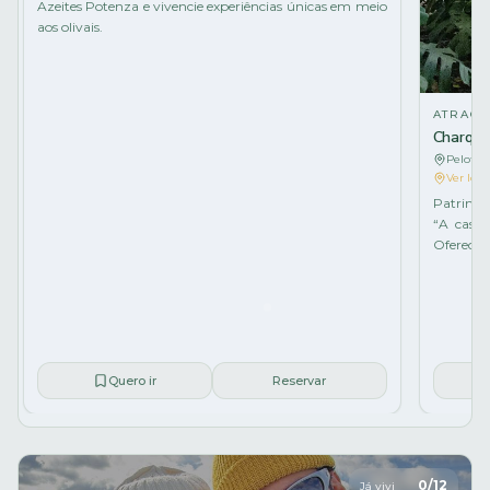
Azeites Potenza e vivencie experiências únicas em meio
aos olivais.
ATRAÇÃ
Charque
Pelotas
Ver loca
Patrimôn
“A casa
Oferece v
Quero ir
Reservar
0
/
12
Já vivi