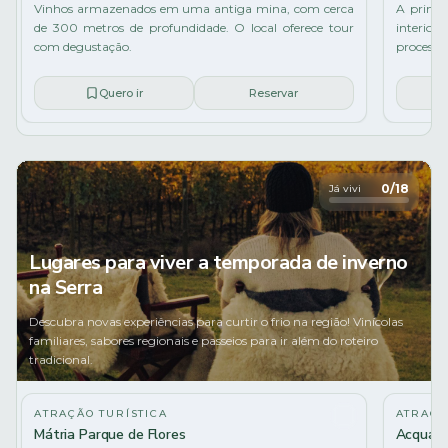
Vinhos armazenados em uma antiga mina, com cerca
A primei
de 300 metros de profundidade. O local oferece tour
interior
com degustação.
processo
Quero ir
Reservar
0
/
18
Já vivi
Lugares para viver a temporada de inverno
na Serra
Descubra novas experiências para curtir o frio na região! Vinícolas
familiares, sabores regionais e passeios para ir além do roteiro
tradicional.
Achados
ATRAÇÃO TURÍSTICA
ATRAÇÃ
Mátria Parque de Flores
Acquam