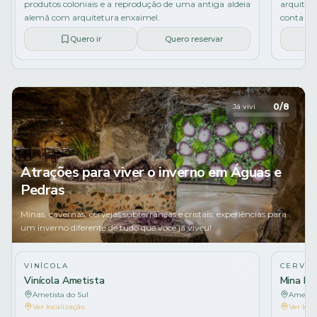
produtos coloniais e a reprodução de uma antiga aldeia
arquitet
alemã com arquitetura enxaimel.
conta at
Quero ir
Quero reservar
0
/
8
Já vivi
Atrações para viver o inverno em Águas e
Pedras
Minas, cavernas, cervejas subterrâneas e cristais: experiências para
um inverno diferente de tudo que você já viveu!
Acha
VINÍCOLA
CERVEJ
Vinícola Ametista
Mina Be
Ametista do Sul
Ametist
Ver localização
Ver loca