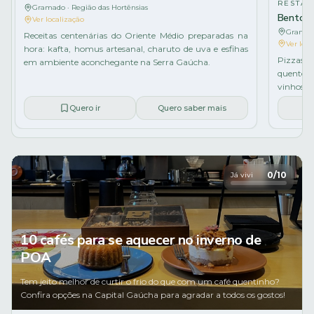
RESTAU
Gramado · Região das Hortênsias
Bento P
Ver localização
Gramado
Receitas centenárias do Oriente Médio preparadas na
Ver loca
hora: kafta, homus artesanal, charuto de uva e esfihas
Pizzas 
em ambiente aconchegante na Serra Gaúcha.
quente, 
vinhos, 
Quero ir
Quero saber mais
0
/
10
Já vivi
10 cafés para se aquecer no inverno de
POA
Tem jeito melhor de curtir o frio do que com um café quentinho?
Confira opções na Capital Gaúcha para agradar a todos os gostos!