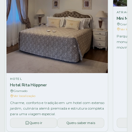
ATRAÇÃ
Mini Mu
Gramado
Ver loca
Parque 
monume
moviment
HOTEL
Hotel Rita Höppner
Gramado
Ver localização
Charme, conforto e tradição em um hotel com extenso
jardim, culinária alemã premiada e estrutura completa
para uma viagem especial.
Quero ir
Quero saber mais