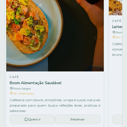
CAFÉ
Leiteria
Porto A
Ver loca
Cafeteri
conceit
brunches 
CAFÉ
Boom Alimentação Saudável
Porto Alegre
Ver localização
Cafeteria com bowls, smoothies, wraps e sucos naturais
preparada para quem busca refeições leves, práticas e
saborosas.
Quero ir
Reservar