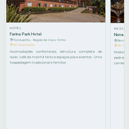
HOTEL
RESTAU
Farina Park Hotel
Nona Lu
Farroupilha · Região da Uva e Vinho
Bento G
Ver localização
Ver loca
Acomodações confortáveis, estrutura completa de
Rodízio 
lazer, café da manhã farto e espaços para eventos. Uma
pedras d
hospedagem tradicional e familiar.
carnes e