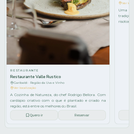
Ver loca
Uma imer
tradiçõe
risotos, 
RESTAURANTE
Restaurante Valle Rustico
Garibaldi · Região da Uva e Vinho
Ver localização
A Cozinha de Natureza, do chef Rodrigo Bellora. Com
cardápio criativo com o que é plantado e criado na
região, está entre os melhores do Brasil.
Quero ir
Reservar