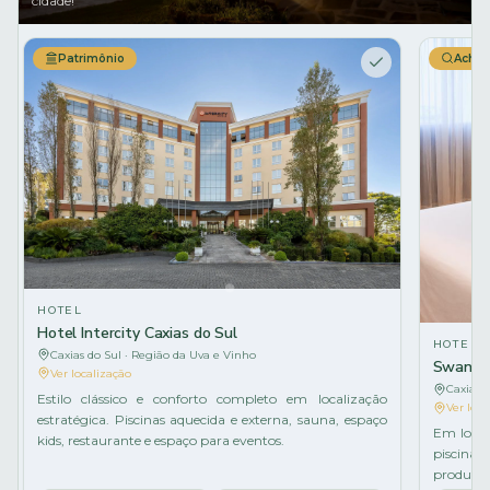
cidade!
Patrimônio
Acha
HOTEL
Hotel Intercity Caxias do Sul
HOTEL
Caxias do Sul · Região da Uva e Vinho
Swan Ca
Ver localização
Caxias 
Estilo clássico e conforto completo em localização
Ver loca
estratégica. Piscinas aquecida e externa, sauna, espaço
Em local
kids, restaurante e espaço para eventos.
piscina
produtos 