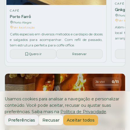
CAFÉ
Ginkgo C
CAFÉ
Porto A
Porto Farrô
Ver loca
Porto Alegre
Além de s
Ver localização
local t
Cafés especiais em diversos métodos e cardápio de doces
arranjos,
e salgados para acompanhar. Com refil de passado,
tem estrutura perfeita para coffe office.
Quero ir
Reservar
0
/
11
Já vivi
Usamos cookies para analisar a navegação e personalizar
conteúdo. Você pode aceitar, recusar ou ajustar suas
preferências. Saiba mais na
Política de Privacidade
.
O que fazer na Fronteira e Pampa Gaúcho
Preferências
Recusar
Aceitar todos
Horizontes infinitos, vinhos, azeites, comida típica e a essência do