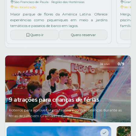
São Francisco de Paula · Região das Hortênsias
Gramado
Ver localização
Ver loca
Maior parque de flores da América Latina. Oferece
Mergulh
experiências como piqueniques em meio a jardins
piscina
temáticos e passeios de barco em lagos.
família.
Quero ir
Quero reservar
0
/
9
Já vivi
9 atrações para crianças de férias
Roteiros para aproveitar em família e com as crianças durante as
férias de julho em Gramado e Canela