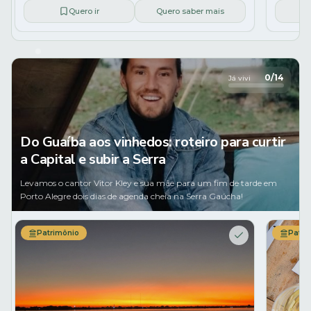
Quero ir
Quero saber mais
0
/
14
Já vivi
Do Guaíba aos vinhedos: roteiro para curtir
a Capital e subir a Serra
Levamos o cantor Vitor Kley e sua mãe para um fim de tarde em
Porto Alegre dois dias de agenda cheia na Serra Gaúcha!
Patrimônio
Patri