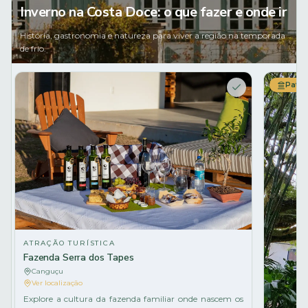
Inverno na Costa Doce: o que fazer e onde ir
História, gastronomia e natureza para viver a região na temporada
de frio.
Patri
ATRAÇÃO TURÍSTICA
Fazenda Serra dos Tapes
Canguçu
Ver localização
Explore a cultura da fazenda familiar onde nascem os