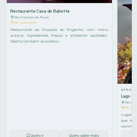
Restaurante Casa de Babette
São Francisco de Paula
Ver localização
Restaurante da Pousada do Engenho, com menu
autoral, ingredientes frescos e ambiente acolhedor.
Aberto também ao público.
ATRAÇÃ
Lago Sã
São Fran
Ver loca
Lugar in
que mud
caminhar
Quero ir
Quero saber mais