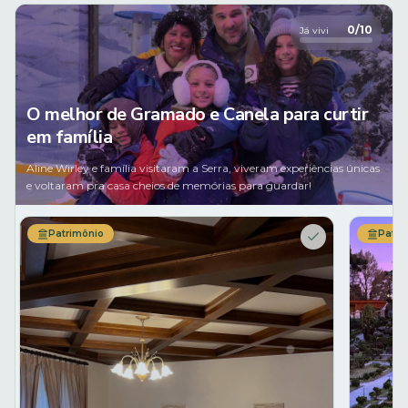
0
/
10
Já vivi
O melhor de Gramado e Canela para curtir
em família
Aline Wirley e família visitaram a Serra, viveram experiências únicas
e voltaram pra casa cheios de memórias para guardar!
Patrimônio
Patri