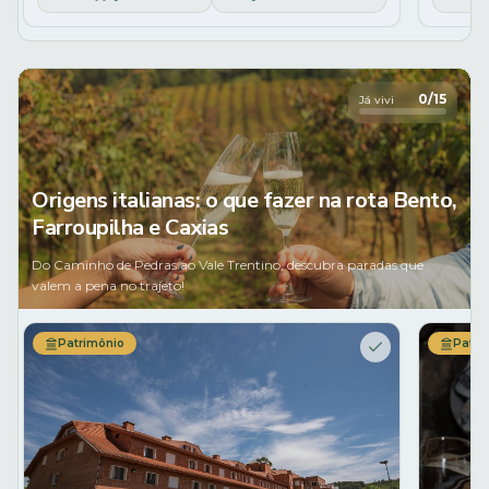
0
/
15
Já vivi
Origens italianas: o que fazer na rota Bento,
Farroupilha e Caxias
Do Caminho de Pedras ao Vale Trentino, descubra paradas que
valem a pena no trajeto!
Patrimônio
Patri