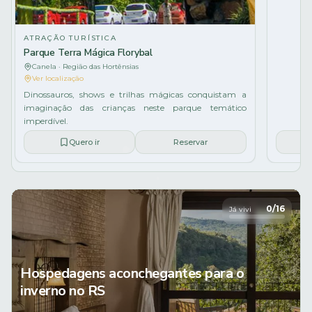
ATRAÇÃO TURÍSTICA
Parque Terra Mágica Florybal
Canela · Região das Hortênsias
Ver localização
Dinossauros, shows e trilhas mágicas conquistam a
imaginação das crianças neste parque temático
imperdível.
Quero ir
Reservar
0
/
16
Já vivi
Hospedagens aconchegantes para o
inverno no RS