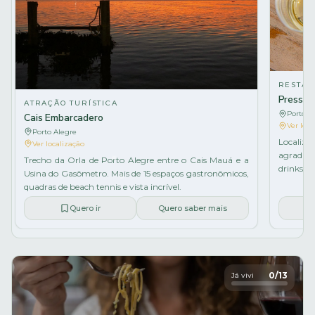
RESTAU
Press do
ATRAÇÃO TURÍSTICA
Porto A
Cais Embarcadero
Ver loca
Porto Alegre
Localiz
Ver localização
agradáve
Trecho da Orla de Porto Alegre entre o Cais Mauá e a
drinks, p
Usina do Gasômetro. Mais de 15 espaços gastronômicos,
quadras de beach tennis e vista incrível.
Quero ir
Quero saber mais
0
/
13
Já vivi